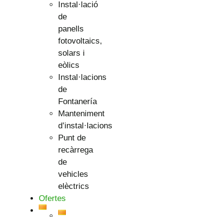
Instal·lació
de
panells
fotovoltaics,
solars i
eòlics
Instal·lacions
de
Fontanería
Manteniment
d’instal·lacions
Punt de
recàrrega
de
vehicles
elèctrics
Ofertes