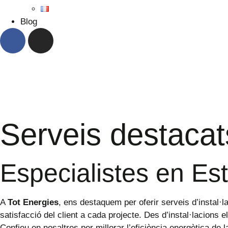
Blog
Serveis destacat
Especialistes en Es
A
Tot Energies
, ens destaquem per oferir serveis d’instal·l
satisfacció del client a cada projecte. Des d’instal·lacions e
Confieu en nosaltres per millorar l’eficiència energètica de l