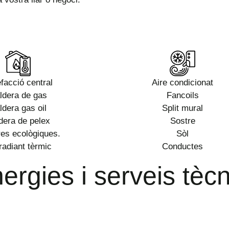
facció central
Aire condicionat
ldera de gas
Fancoils
ldera gas oil
Split mural
dera de pelex
Sostre
es ecològiques.
Sòl
radiant tèrmic
Conductes
ergies i serveis tèc