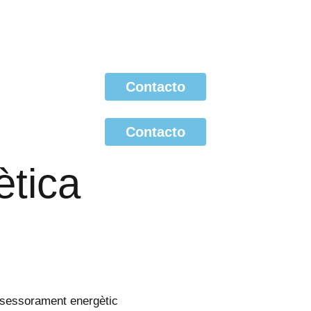
Contacto
Contacto
ètica
ssessorament energètic