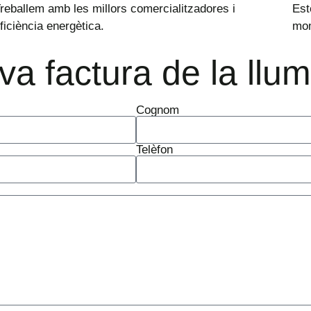
reballem amb les millors comercialitzadores i
Est
ficiència energètica.
mom
eva factura de la llu
Cognom
Telèfon