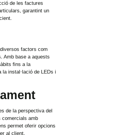
cció de les factures
ticulars, garantint un
cient.
 diversos factors com
ons. Amb base a aquests
bits fins a la
la instal·lació de LEDs i
rament
es de la perspectiva del
ds comercials amb
ens permet oferir opcions
r al client.