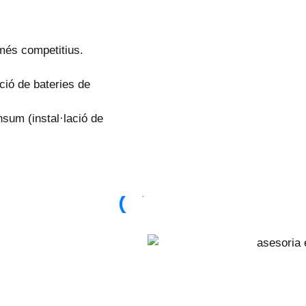
més competitius.
ació de bateries de
nsum (instal·lació de