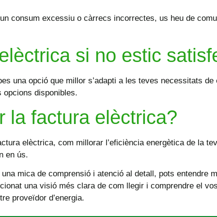
ara un consum excessiu o càrrecs incorrectes, us heu de com
elèctrica si no estic satis
robes una opció que millor s’adapti a les teves necessitats
s opcions disponibles.
 la factura elèctrica?
tura elèctrica, com millorar l’eficiència energètica de la tev
in en ús.
 una mica de comprensió i atenció al detall, pots entendre m
cionat una visió més clara de com llegir i comprendre el vos
re proveïdor d’energia.