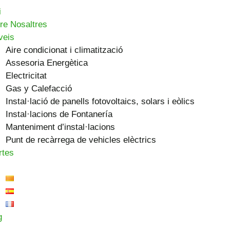
i
re Nosaltres
veis
Aire condicionat i climatització
Assesoria Energètica
Electricitat
Gas y Calefacció
Instal·lació de panells fotovoltaics, solars i eòlics
Instal·lacions de Fontanería
Manteniment d’instal·lacions
Punt de recàrrega de vehicles elèctrics
rtes
g