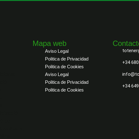
Mapa web
Contact
totener
Aviso Legal
Politica de Privacidad
+34 680
Politica de Cookies
cionat i
info@to
Aviso Legal
ció
Politica de Privacidad
+34 649
a
Politica de Cookies
a
at
lefacció
ió de
tovoltaics,
òlics