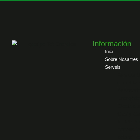
Información
Inici
Sobre Nosaltres
Serveis
Aire condi
climatitza
Assesori
Energètic
Electricit
Gas y Ca
Instal·lac
panells fo
solars i e