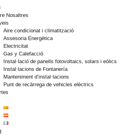
i
re Nosaltres
veis
Aire condicionat i climatització
Assesoria Energètica
Electricitat
Gas y Calefacció
Instal·lació de panells fotovoltaics, solars i eòlics
Instal·lacions de Fontanería
Manteniment d’instal·lacions
Punt de recàrrega de vehicles elèctrics
rtes
g