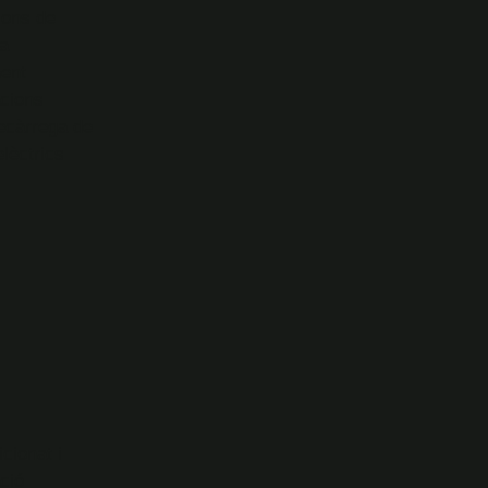
ions de
a
ent
acions
ecàrrega de
elèctrics
cionat i
ció