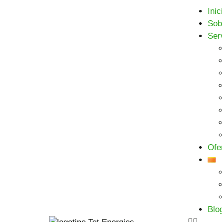
Inic
Sob
Ser
Ofe
Blo