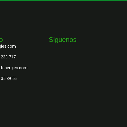
o
Siguenos
gies.com
 233 717
tenergies.com
 35 89 56