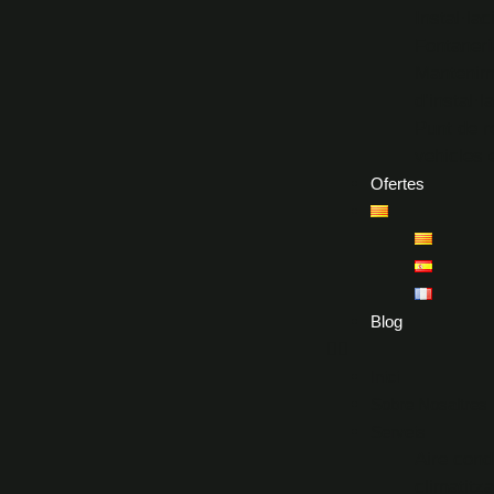
Instal·lac
Fontanerí
Mantenim
d’instal·l
Punt de r
vehicles 
Ofertes
Blog
Inici
Sobre Nosaltres
Serveis
Aire condi
climatitza