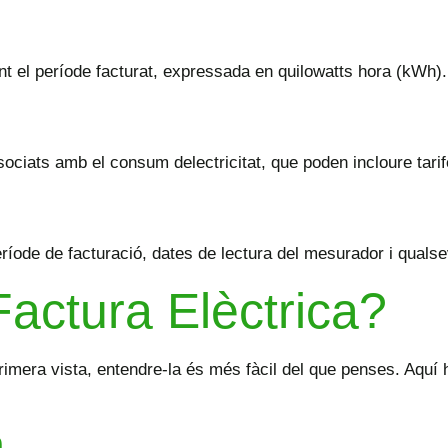
ant el període facturat, expressada en quilowatts hora (kWh).
ciats amb el consum delectricitat, que poden incloure tarif
íode de facturació, dates de lectura del mesurador i qualsevo
Factura Elèctrica?
rimera vista, entendre-la és més fàcil del que penses. Aquí h
m