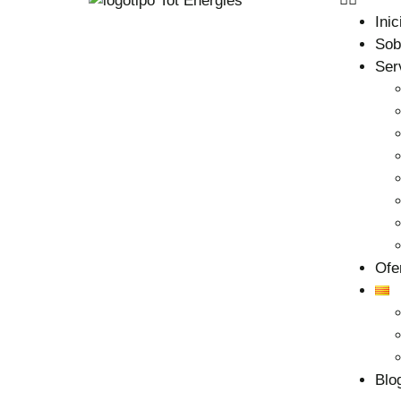
Inic
Sob
Ser
Ofe
Blo