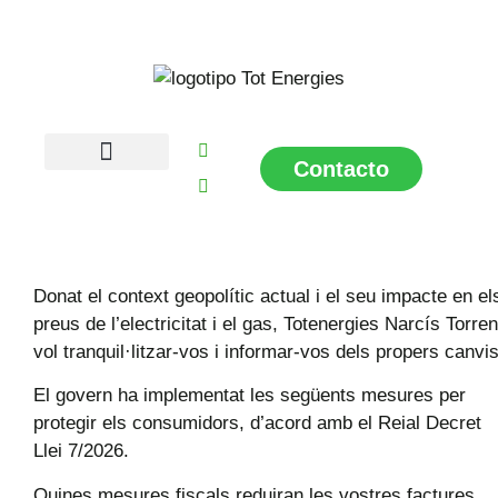
Contacto
Sobre Nosaltres
Donat el context geopolític actual i el seu impacte en el
preus de l’electricitat i el gas, Totenergies Narcís Torren
vol tranquil·litzar-vos i informar-vos dels propers canvis
El govern ha implementat les següents mesures per
protegir els consumidors, d’acord amb el Reial Decret
Llei 7/2026.
Quines mesures fiscals reduiran les vostres factures