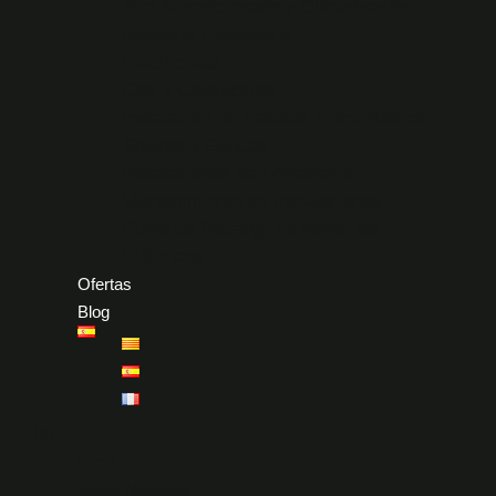
Aire Acondicionado y Climatización
Asesoría Energética
Electricidad
Gas y Calefacción
Instalación de Paneles Fotovoltáicos,
Solares y Eólicos
Instalaciones de Fontanería
Mantenimiento de Instalaciones
Punto de Recarga de Vehículos
Eléctricos
Ofertas
Blog
Inicio
Sobre Nosotros