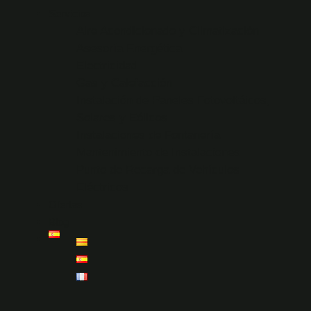
Servicios
Aire Acondicionado y Climatización
Asesoría Energética
Electricidad
Gas y Calefacción
Instalación de Paneles Fotovoltáicos,
Solares y Eólicos
Instalaciones de Fontanería
Mantenimiento de Instalaciones
Punto de Recarga de Vehículos
Eléctricos
Ofertas
Blog