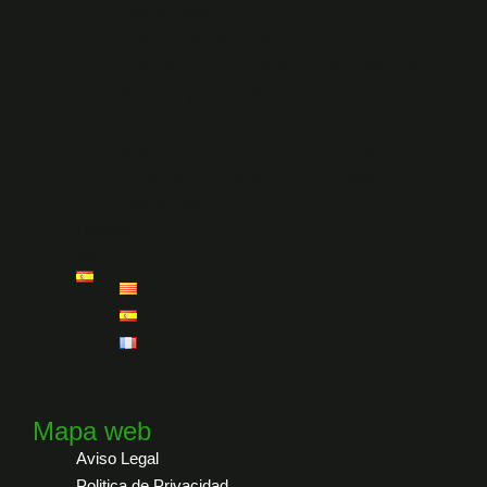
Electricidad
Gas y Calefacción
Instalación de Paneles Fotovoltáicos,
Solares y Eólicos
Instalaciones de Fontanería
Mantenimiento de Instalaciones
Punto de Recarga de Vehículos
Eléctricos
Ofertas
Blog
Mapa web
Aviso Legal
Politica de Privacidad