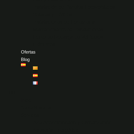
Instalación de Paneles Fotovoltáicos,
Solares y Eólicos
Instalaciones de Fontanería
Mantenimiento de Instalaciones
Punto de Recarga de Vehículos
Eléctricos
Ofertas
Blog
Inicio
Sobre Nosotros
Servicios
Aire Acondicionado y Climatización
Asesoría Energética